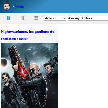
Films
Nightwatchmen, les gardiens de la nuit
Fantastique
/
Thriller