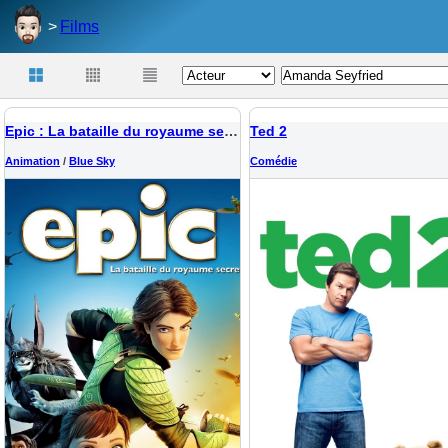
Films
Epic : La bataille du royaume secret
Ted 2
Animation
/
Blue Sky
Comédie