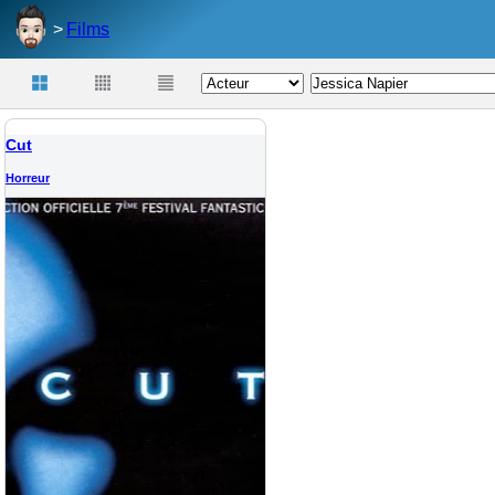
Films
Cut
Horreur