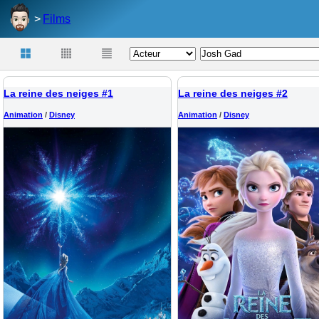
Films
La reine des neiges #1
La reine des neiges #2
Animation
/
Disney
Animation
/
Disney