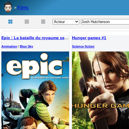
Films
Epic : La bataille du royaume secret
Hunger games #1
Animation
/
Blue Sky
Science fiction