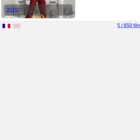
2015
02:17
5 / 850 fil