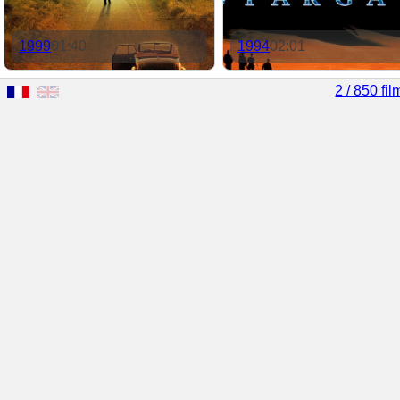
1999
01:40
1994
02:01
2 / 850 fil