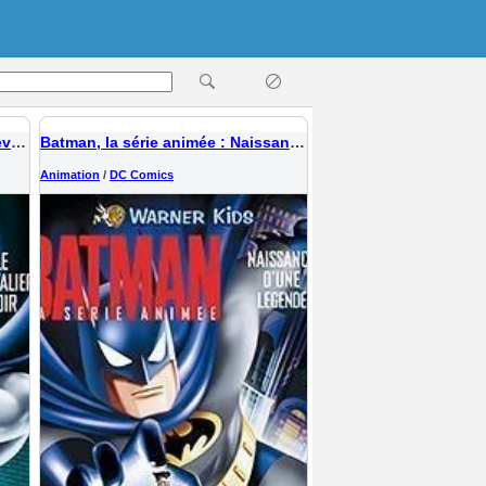
Batman, la série animée : Le chevalier noir
Batman, la série animée : Naissance d'une légende
Animation
/
DC Comics