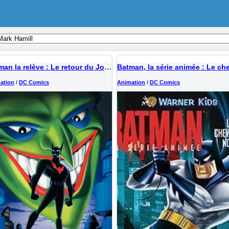
Batman la relève : Le retour du Joker
ation
/
DC Comics
Animation
/
DC Comics