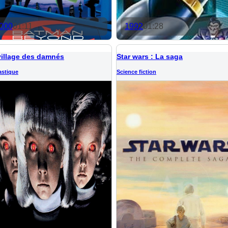
000
01:11
1992
01:28
village des damnés
Star wars : La saga
astique
Science fiction