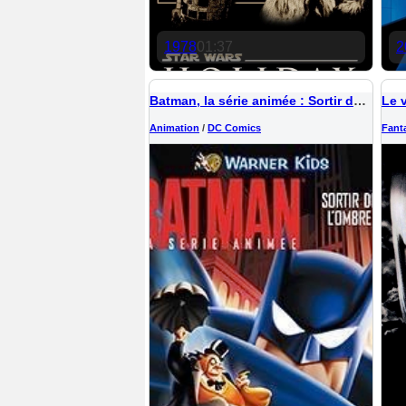
1978
01:37
2
Batman, la série animée : Sortir de l'ombre
Le 
Animation
/
DC Comics
Fant