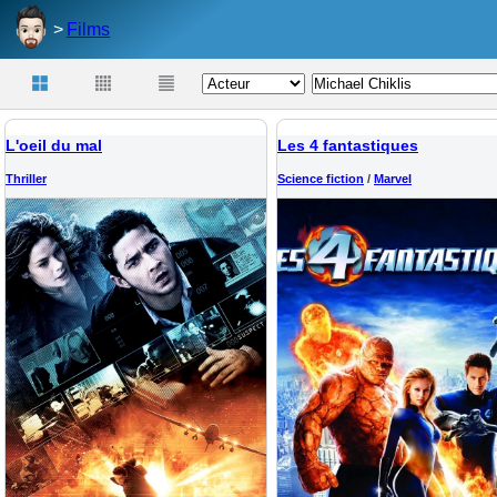
Films
L'oeil du mal
Les 4 fantastiques
Thriller
Science fiction
/
Marvel