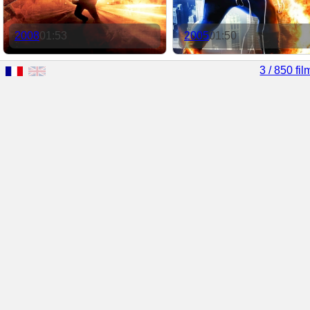
2008
01:53
2005
01:50
3 / 850 fil