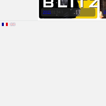
2011
01:34
2