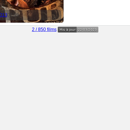
013
01:49
2 / 850 films