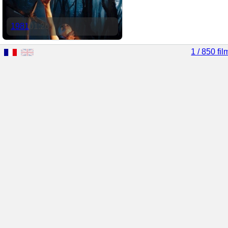
1981
01:20
1 / 850 fil