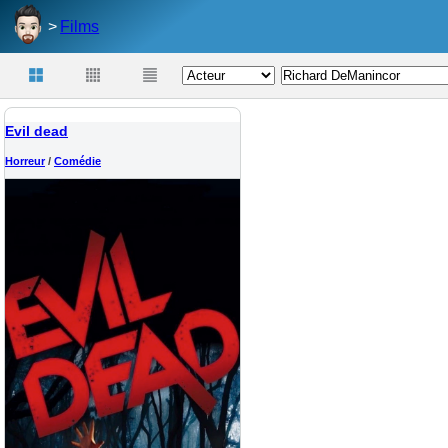
Films
Evil dead
Horreur
/
Comédie