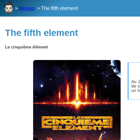
Movies
The fifth element
The fifth element
Le cinquième élément
Au 2
de s
un h