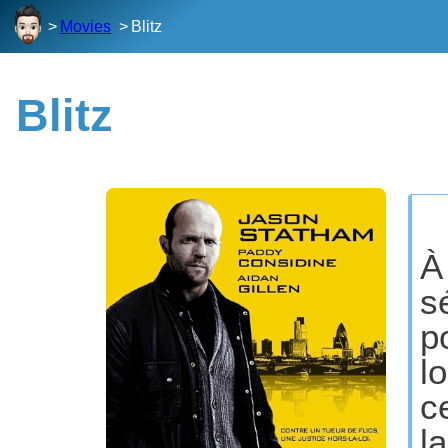
Movies
Blitz
Blitz
À
s
p
l
c
l