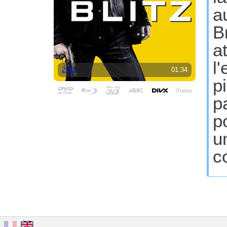
a
B
a
l
2011
01:34
p
p
p
u
c